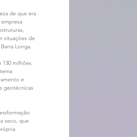
eza de que era 
a empresa 
struturas, 
 situações de 
 Barra Longa. 
 130 milhões 
stema 
ramento e 
s geotécnicas 
ansformação 
 a seco, que 
rópria 