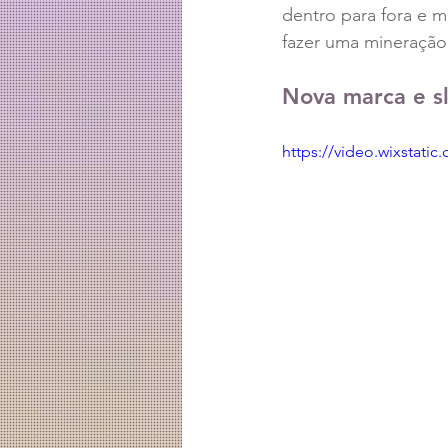
dentro para fora e m
fazer uma mineração 
Nova marca e s
https://video.wixstat