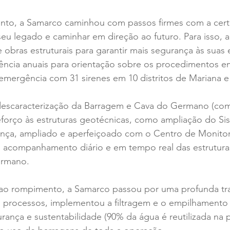
nto, a Samarco caminhou com passos firmes com a cert
 seu legado e caminhar em direção ao futuro. Para isso, 
 obras estruturais para garantir mais segurança às suas e
ncia anuais para orientação sobre os procedimentos em
 emergência com 31 sirenes em 10 distritos de Mariana e
escaracterização da Barragem e Cava do Germano (com
reforço às estruturas geotécnicas, como ampliação do Si
nça, ampliado e aperfeiçoado com o Centro de Monito
a acompanhamento diário e em tempo real das estrutura
rmano.
ao rompimento, a Samarco passou por uma profunda tr
us processos, implementou a filtragem e o empilhamento
rança e sustentabilidade (90% da água é reutilizada na p