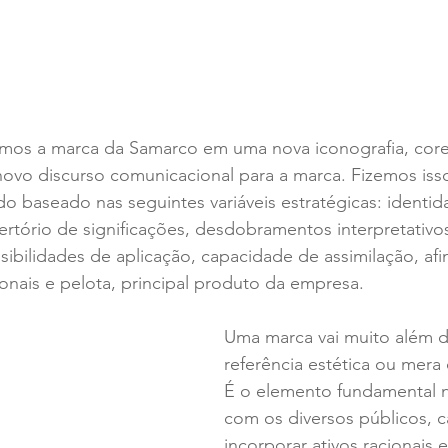
amos a marca da Samarco em uma nova iconografia, core
vo discurso comunicacional para a marca. Fizemos isso 
 baseado nas seguintes variáveis estratégicas: identida
ertório de significações, desdobramentos interpretativ
ossibilidades de aplicação, capacidade de assimilação, af
ionais e pelota, principal produto da empresa. 
Uma marca vai muito além 
referência estética ou mer
É o elemento fundamental n
com os diversos públicos, c
incorporar ativos racionais 