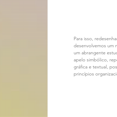
Para isso, redesenh
desenvolvemos um no
um abrangente estudo
apelo simbólico, rep
gráfica e textual, p
princípios organizac