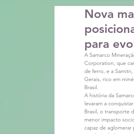
Nova ma
posicion
para evol
A Samarco Mineração
Corporation, que ca
de ferro, e a Samitr
Gerais, rico em minér
Brasil.
A história da Samarc
levaram a conquistar
Brasil, o transporte 
menor impacto socio
capaz de aglomerar p