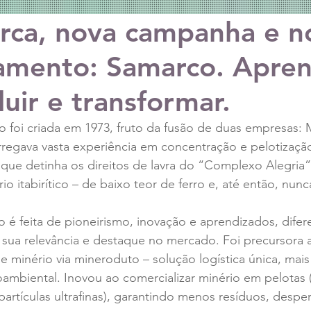
rca, nova campanha e n
amento: Samarco. Apre
uir e transformar.
 foi criada em 1973, fruto da fusão de duas empresas: 
rregava vasta experiência em concentração e pelotizaçã
i, que detinha os direitos de lavra do “Complexo Alegria
io itabirítico – de baixo teor de ferro e, até então, nun
o é feita de pioneirismo, inovação e aprendizados, difere
 sua relevância e destaque no mercado. Foi precursora ao
de minério via mineroduto – solução logística única, mai
ambiental. Inovou ao comercializar minério em pelotas 
artículas ultrafinas), garantindo menos resíduos, desper