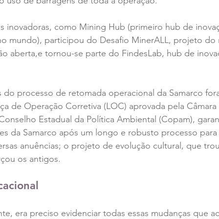
 o uso de barragens de toda a operação. 
as inovadoras, como Mining Hub (primeiro hub de inova
no mundo), participou do Desafio MinerALL, projeto d
o aberta,e tornou-se parte do FindesLab, hub de inova
 do processo de retomada operacional da Samarco for
ça de Operação Corretiva (LOC) aprovada pela Câmara 
Conselho Estadual da Política Ambiental (Copam), garan
es da Samarco após um longo e robusto processo para 
sas anuências; o projeto de evolução cultural, que tro
rçou os antigos.
cacional
nte, era preciso evidenciar todas essas mudanças que 