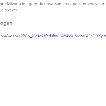
aterializar a imagem da nova Samarco, seus novos valor
diferente.
logan
ic.com/video/e7f63b_2861d75fad0f44139698c015b964373c/1080p/