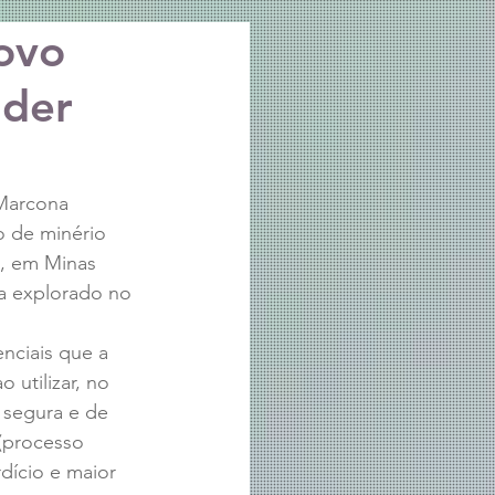
ovo
nder
Marcona 
o de minério 
”, em Minas 
ca explorado no 
nciais que a 
 utilizar, no 
s segura e de 
(processo 
dício e maior 