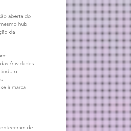
ção aberta do 
o mesmo hub 
ção da 
am:
das Atividades 
tindo o 
o 
uxe à marca 
aconteceram de 