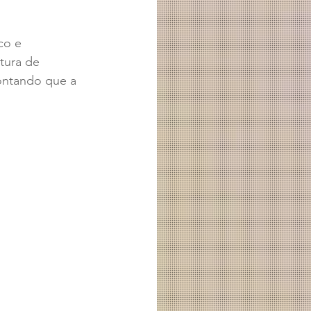
co e 
tura de 
ontando que a 