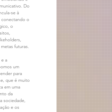
municativo. Do 
ncula-se à 
, conectando o 
ico, o 
itos, 
akeholders, 
e metas futuras.
e a 
pomos um 
ender para 
ase, que é muito 
iza em uma 
nto da 
a sociedade, 
ação e os 