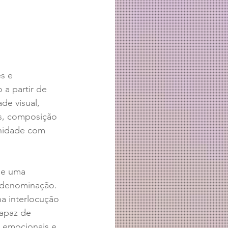
s e 
a partir de 
de visual, 
os, composição 
inidade com 
de uma 
a denominação. 
a interlocução 
apaz de 
e emocionais e 