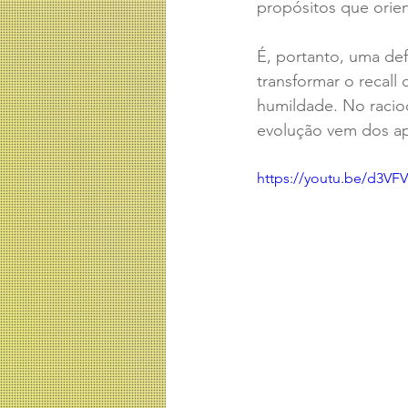
propósitos que orien
É, portanto, uma defi
transformar o recal
humildade. No racio
evolução vem dos ap
https://youtu.be/d3V