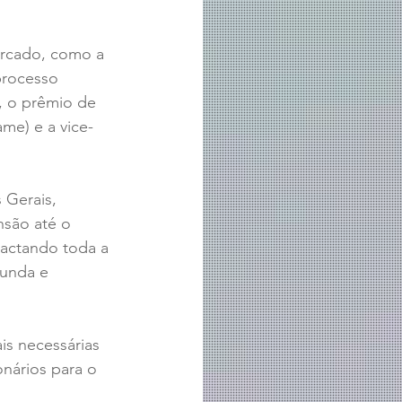
ercado, como a 
processo 
, o prêmio de 
me) e a vice-
Gerais, 
são até o 
pactando toda a 
funda e 
is necessárias 
nários para o 